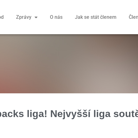
od
Zprávy
O nás
Jak se stát členem
Člen
ks liga! Nejvyšší liga sout