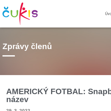
Úv
Zprávy členů
AMERICKÝ FOTBAL: Snapbac
název
29. 3. 2022