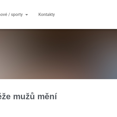
ové / sporty
Kontakty
ěže mužů mění