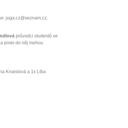
rese: joga.cz@seznam.cz.
andlová
průvodci studentů ve
 a proto do něj mohou
na Knaislová a 1x Líba