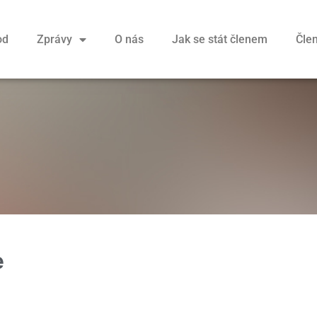
od
Zprávy
O nás
Jak se stát členem
Člen
e