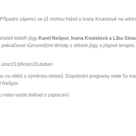
 Případní zájemci se již mohou hlásit u Ivany Knaislové na ad
holetí lektoři jógy
Karel Nešpor, Ivana Knaislová a Líba Sim
pokračovat různorodými tématy z oblasti jógy a jógové terapie,
4.únor23.březen20.duben
ou na oběd a výměnou lektorů. Dopolední programy vede 5x Iva
l Nešpor.
u nebo vydat doklad o zaplacení.