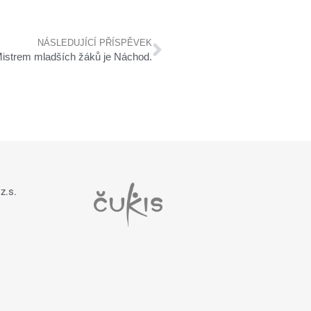
NÁSLEDUJÍCÍ PŘÍSPĚVEK
strem mladších žáků je Náchod.
z.s.