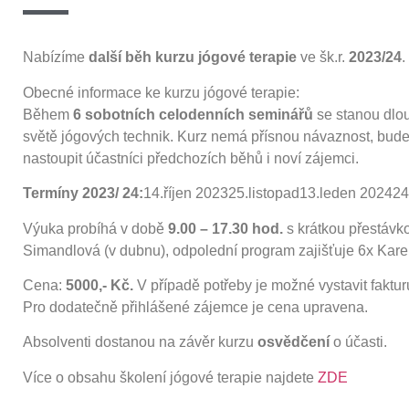
Nabízíme
další běh kurzu jógové terapie
ve šk.r.
2023/24
.
Obecné informace ke kurzu jógové terapie:
Během
6 sobotních celodenních seminářů
se stanou dlou
světě jógových technik. Kurz nemá přísnou návaznost, bude 
nastoupit účastníci předchozích běhů i noví zájemci.
Termíny 2023/ 24:
14.říjen 202325.listopad13.leden 20242
Výuka probíhá v době
9.00 – 17.30 hod.
s krátkou přestávk
Simandlová (v dubnu), odpolední program zajišťuje 6x Kare
Cena:
5000,- Kč.
V případě potřeby je možné vystavit faktur
Pro dodatečně přihlášené zájemce je cena upravena.
Absolventi dostanou na závěr kurzu
osvědčení
o účasti.
Více o obsahu školení jógové terapie najdete
ZDE